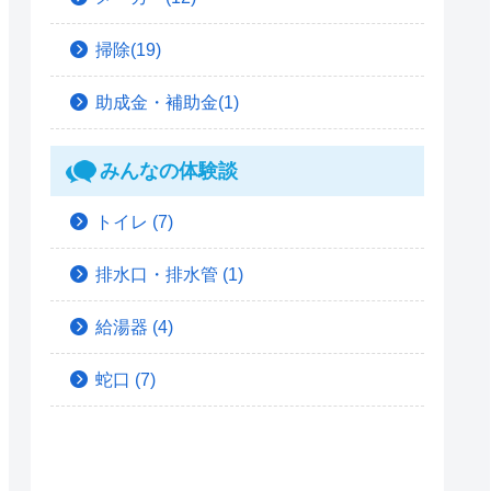
掃除(19)
助成金・補助金(1)
みんなの体験談
トイレ
(7)
排水口・排水管
(1)
給湯器
(4)
蛇口
(7)