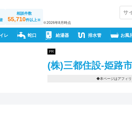
相談件数
55,710
者
件以上
※
※2026年8月時点
イレ
蛇口
給湯器
排水管
お風
PR
(株)三都住設-姫路
◆本ページはアフィリ