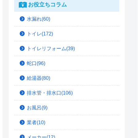
お役立ちコラム
水漏れ(60)
トイレ(172)
トイレリフォーム(39)
蛇口(96)
給湯器(80)
排水管・排水口(106)
お風呂(9)
業者(10)
メーカー(12)