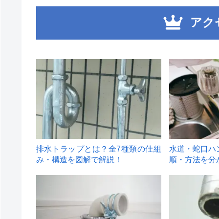
アク
1
2
排水トラップとは？全7種類の仕組
水道・蛇口ハ
み・構造を図解で解説！
順・方法を分
4
5