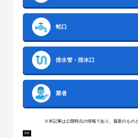
蛇口
排水管・排水口
業者
※本記事は公開時点の情報であり、最新のもの
PR