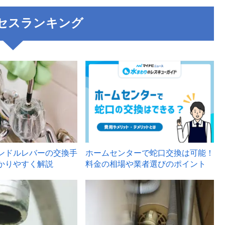
セスランキング
3
ンドルレバーの交換手
ホームセンターで蛇口交換は可能！
かりやすく解説
料金の相場や業者選びのポイント
6