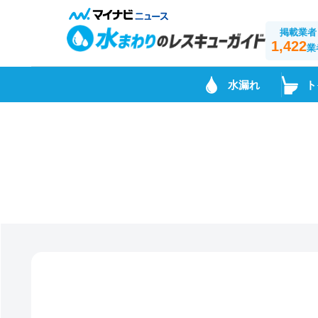
掲載業者
1,422
業
水漏れ
ト