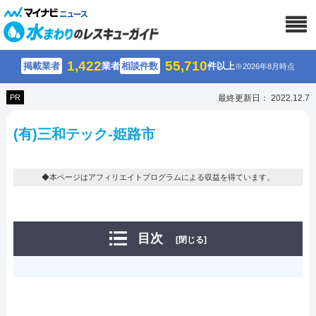
1,422
55,710
掲載業者
業者
相談件数
件以上
※2026年8月時点
PR
最終更新日： 2022.12.7
(有)三和テック-姫路市
◆本ページはアフィリエイトプログラムによる収益を得ています。
目次
[閉じる]