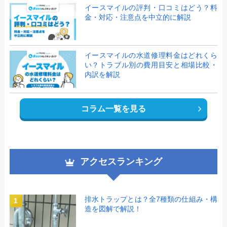
イースマイルの評判・口コミはどう？料
金・対応・注意点を中立的に解説
イースマイルの水道修理料金はどれくら
い？トラブル別の費用目安と相場比較・
内訳を解説
コラム一覧を見る
アクセスランキング
排水トラップとは？全7種類の仕組み・構
1
造を図解で解説！