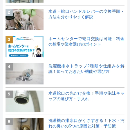
水道・蛇口ハンドルレバーの交換手順・
2
方法を分かりやすく解説
ホームセンターで蛇口交換は可能！料金
3
の相場や業者選びのポイント
洗濯機排水トラップ2種類や仕組みを解
4
説！知っておきたい機能や選び方
水道蛇口の先だけ交換！手順や泡沫キャ
5
ップの選び方・手入れ
洗濯機の排水口がくさすぎる！下水・汚
6
れの臭いの5つの原因と対策・予防策