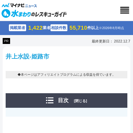
1,422
55,710
掲載業者
業者
相談件数
件以上
※2026年8月時点
PR
最終更新日： 2022.12.7
井上水設-姫路市
◆本ページはアフィリエイトプログラムによる収益を得ています。
目次
[閉じる]