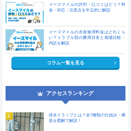
イースマイルの評判・口コミはどう？料
金・対応・注意点を中立的に解説
イースマイルの水道修理料金はどれくら
い？トラブル別の費用目安と相場比較・
内訳を解説
コラム一覧を見る
アクセスランキング
排水トラップとは？全7種類の仕組み・構
1
造を図解で解説！