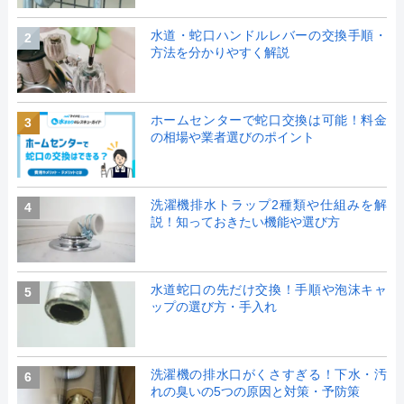
水道・蛇口ハンドルレバーの交換手順・
2
方法を分かりやすく解説
ホームセンターで蛇口交換は可能！料金
3
の相場や業者選びのポイント
洗濯機排水トラップ2種類や仕組みを解
4
説！知っておきたい機能や選び方
水道蛇口の先だけ交換！手順や泡沫キャ
5
ップの選び方・手入れ
洗濯機の排水口がくさすぎる！下水・汚
6
れの臭いの5つの原因と対策・予防策