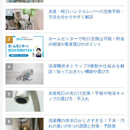
水道・蛇口ハンドルレバーの交換手順・
2
方法を分かりやすく解説
ホームセンターで蛇口交換は可能！料金
3
の相場や業者選びのポイント
洗濯機排水トラップ2種類や仕組みを解
4
説！知っておきたい機能や選び方
水道蛇口の先だけ交換！手順や泡沫キャ
5
ップの選び方・手入れ
洗濯機の排水口がくさすぎる！下水・汚
6
れの臭いの5つの原因と対策・予防策