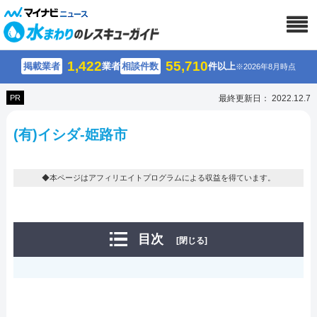
1,422
55,710
掲載業者
業者
相談件数
件以上
※2026年8月時点
PR
最終更新日： 2022.12.7
(有)イシダ-姫路市
◆本ページはアフィリエイトプログラムによる収益を得ています。
目次
[閉じる]