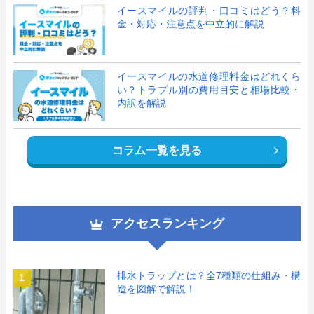
イースマイルの評判・口コミはどう？料
金・対応・注意点を中立的に解説
イースマイルの水道修理料金はどれくら
い？トラブル別の費用目安と相場比較・
内訳を解説
コラム一覧を見る
アクセスランキング
排水トラップとは？全7種類の仕組み・構
1
造を図解で解説！