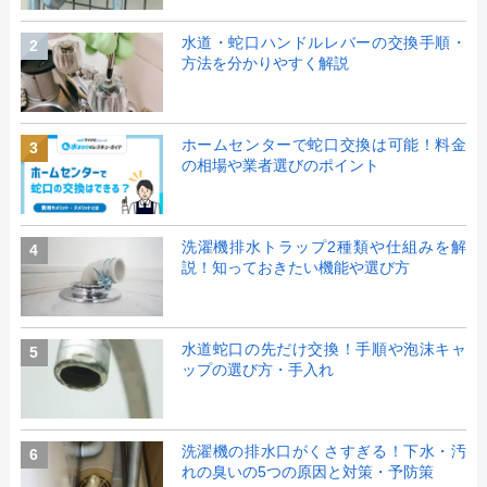
水道・蛇口ハンドルレバーの交換手順・
2
方法を分かりやすく解説
ホームセンターで蛇口交換は可能！料金
3
の相場や業者選びのポイント
洗濯機排水トラップ2種類や仕組みを解
4
説！知っておきたい機能や選び方
水道蛇口の先だけ交換！手順や泡沫キャ
5
ップの選び方・手入れ
洗濯機の排水口がくさすぎる！下水・汚
6
れの臭いの5つの原因と対策・予防策