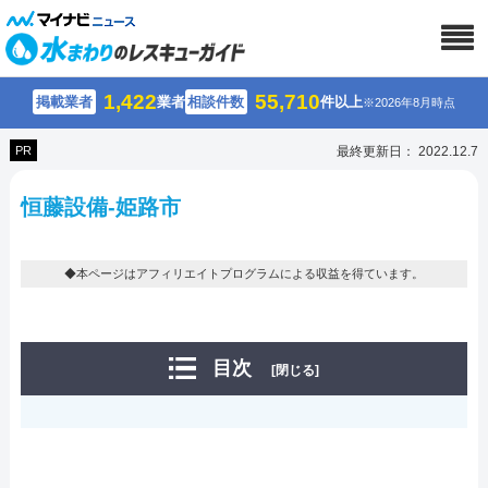
1,422
55,710
掲載業者
業者
相談件数
件以上
※2026年8月時点
PR
最終更新日： 2022.12.7
恒藤設備-姫路市
◆本ページはアフィリエイトプログラムによる収益を得ています。
目次
[閉じる]