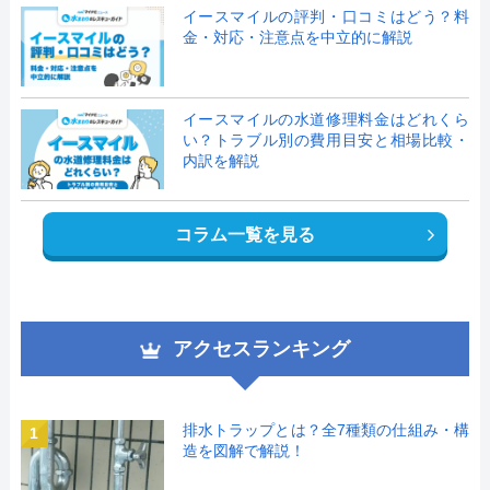
イースマイルの評判・口コミはどう？料
金・対応・注意点を中立的に解説
イースマイルの水道修理料金はどれくら
い？トラブル別の費用目安と相場比較・
内訳を解説
コラム一覧を見る
アクセスランキング
排水トラップとは？全7種類の仕組み・構
1
造を図解で解説！