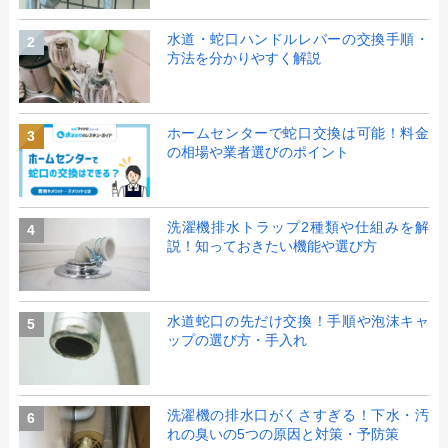
水道・蛇口ハンドルレバーの交換手順・
2
方法を分かりやすく解説
ホームセンターで蛇口交換は可能！料金
3
の相場や業者選びのポイント
洗濯機排水トラップ2種類や仕組みを解
4
説！知っておきたい機能や選び方
水道蛇口の先だけ交換！手順や泡沫キャ
5
ップの選び方・手入れ
洗濯機の排水口がくさすぎる！下水・汚
6
れの臭いの5つの原因と対策・予防策