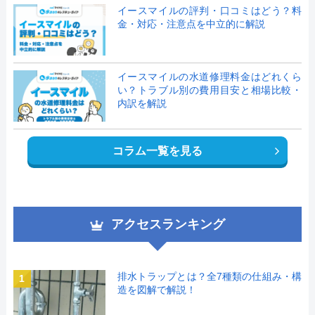
イースマイルの評判・口コミはどう？料
金・対応・注意点を中立的に解説
イースマイルの水道修理料金はどれくら
い？トラブル別の費用目安と相場比較・
内訳を解説
コラム一覧を見る
アクセスランキング
排水トラップとは？全7種類の仕組み・構
1
造を図解で解説！