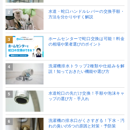
水道・蛇口ハンドルレバーの交換手順・
2
方法を分かりやすく解説
ホームセンターで蛇口交換は可能！料金
3
の相場や業者選びのポイント
洗濯機排水トラップ2種類や仕組みを解
4
説！知っておきたい機能や選び方
水道蛇口の先だけ交換！手順や泡沫キャ
5
ップの選び方・手入れ
洗濯機の排水口がくさすぎる！下水・汚
6
れの臭いの5つの原因と対策・予防策