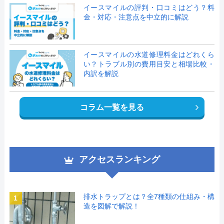
イースマイルの評判・口コミはどう？料
金・対応・注意点を中立的に解説
イースマイルの水道修理料金はどれくら
い？トラブル別の費用目安と相場比較・
内訳を解説
コラム一覧を見る
アクセスランキング
排水トラップとは？全7種類の仕組み・構
1
造を図解で解説！