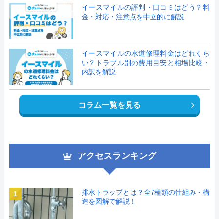
イースマイルの評判・口コミはどう？料
金・対応・注意点を中立的に解説
イースマイルの水道修理料金はどれくら
い？トラブル別の費用目安と相場比較・
内訳を解説
コラム一覧を見る
アクセスランキング
排水トラップとは？全7種類の仕組み・構
1
造を図解で解説！