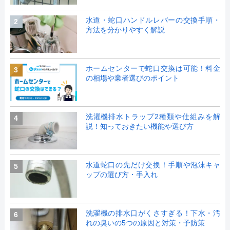
水道・蛇口ハンドルレバーの交換手順・
2
方法を分かりやすく解説
ホームセンターで蛇口交換は可能！料金
3
の相場や業者選びのポイント
洗濯機排水トラップ2種類や仕組みを解
4
説！知っておきたい機能や選び方
水道蛇口の先だけ交換！手順や泡沫キャ
5
ップの選び方・手入れ
洗濯機の排水口がくさすぎる！下水・汚
6
れの臭いの5つの原因と対策・予防策