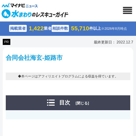
1,422
55,710
掲載業者
業者
相談件数
件以上
※2026年8月時点
PR
最終更新日： 2022.12.7
合同会社海玄-姫路市
◆本ページはアフィリエイトプログラムによる収益を得ています。
目次
[閉じる]