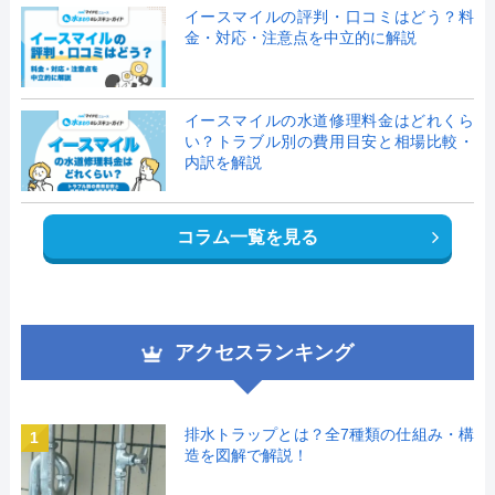
イースマイルの評判・口コミはどう？料
金・対応・注意点を中立的に解説
イースマイルの水道修理料金はどれくら
い？トラブル別の費用目安と相場比較・
内訳を解説
コラム一覧を見る
アクセスランキング
排水トラップとは？全7種類の仕組み・構
1
造を図解で解説！