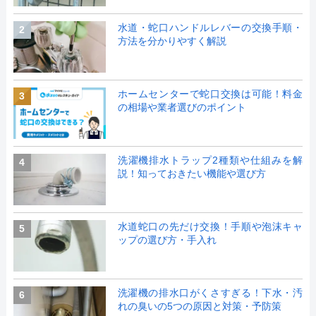
水道・蛇口ハンドルレバーの交換手順・
2
方法を分かりやすく解説
ホームセンターで蛇口交換は可能！料金
3
の相場や業者選びのポイント
洗濯機排水トラップ2種類や仕組みを解
4
説！知っておきたい機能や選び方
水道蛇口の先だけ交換！手順や泡沫キャ
5
ップの選び方・手入れ
洗濯機の排水口がくさすぎる！下水・汚
6
れの臭いの5つの原因と対策・予防策