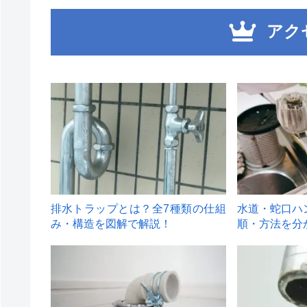
アク
1
2
排水トラップとは？全7種類の仕組
水道・蛇口ハ
み・構造を図解で解説！
順・方法を分
4
5