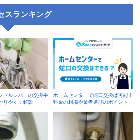
セスランキング
3
ンドルレバーの交換手
ホームセンターで蛇口交換は可能！
かりやすく解説
料金の相場や業者選びのポイント
6