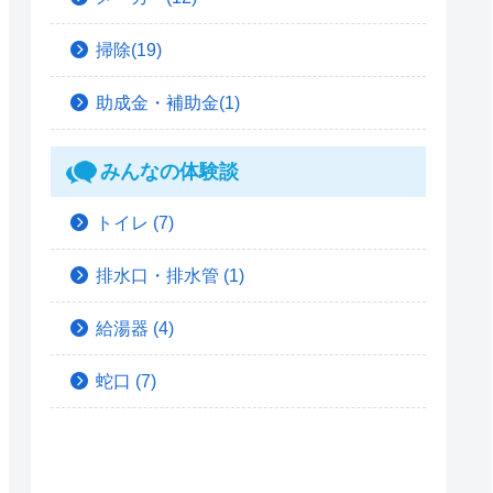
掃除(19)
助成金・補助金(1)
みんなの体験談
トイレ
(7)
排水口・排水管
(1)
給湯器
(4)
蛇口
(7)