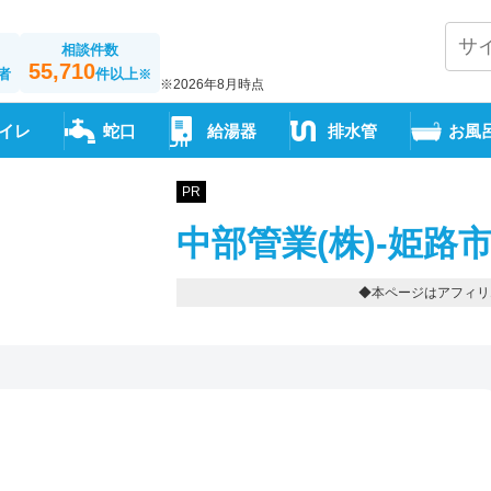
相談件数
55,710
者
件以上
※
※2026年8月時点
イレ
蛇口
給湯器
排水管
お風
PR
中部管業(株)-姫路
◆本ページはアフィリ