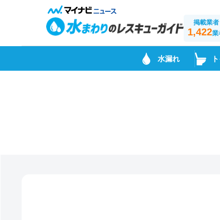
掲載業者
1,422
業
水漏れ
ト