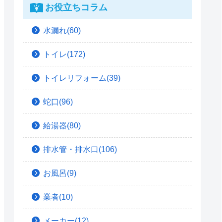
お役立ちコラム
水漏れ(60)
トイレ(172)
トイレリフォーム(39)
蛇口(96)
給湯器(80)
排水管・排水口(106)
お風呂(9)
業者(10)
メーカー(12)