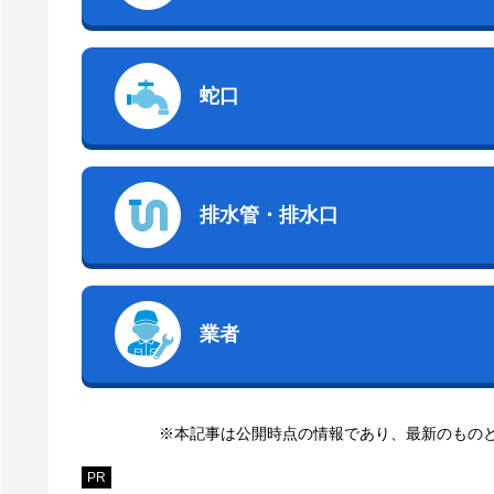
蛇口
排水管・排水口
業者
※本記事は公開時点の情報であり、最新のもの
PR