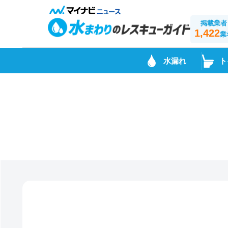
掲載業者
1,422
業
水漏れ
ト