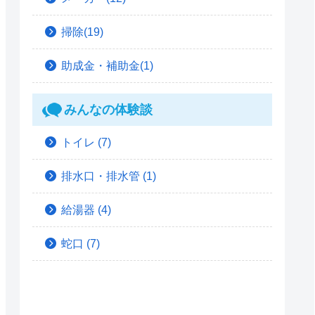
掃除(19)
助成金・補助金(1)
みんなの体験談
トイレ
(7)
排水口・排水管
(1)
給湯器
(4)
蛇口
(7)