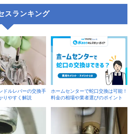
セスランキング
3
ンドルレバーの交換手
ホームセンターで蛇口交換は可能！
かりやすく解説
料金の相場や業者選びのポイント
6