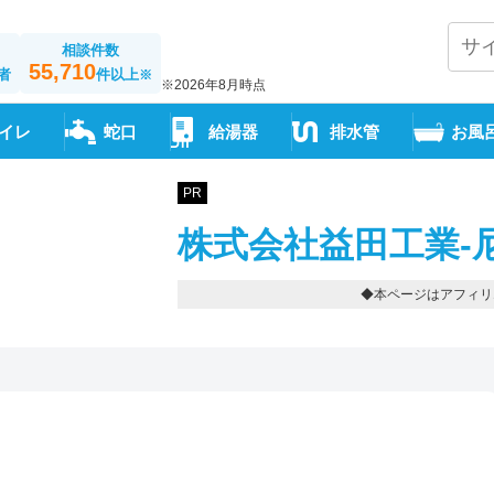
相談件数
55,710
者
件以上
※
※2026年8月時点
イレ
蛇口
給湯器
排水管
お風
PR
株式会社益田工業-
◆本ページはアフィリ