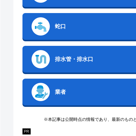
蛇口
排水管・排水口
業者
※本記事は公開時点の情報であり、最新のもの
PR