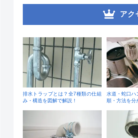
アク
1
2
排水トラップとは？全7種類の仕組
水道・蛇口ハ
み・構造を図解で解説！
順・方法を分
4
5