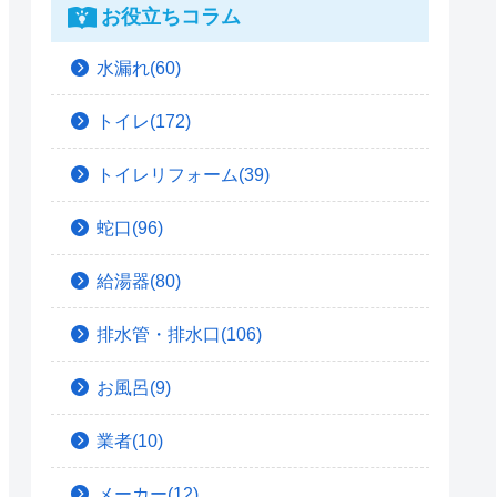
お役立ちコラム
水漏れ(60)
トイレ(172)
トイレリフォーム(39)
蛇口(96)
給湯器(80)
排水管・排水口(106)
お風呂(9)
業者(10)
メーカー(12)