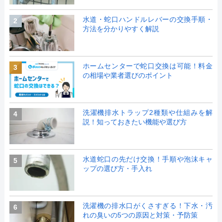
水道・蛇口ハンドルレバーの交換手順・
2
方法を分かりやすく解説
ホームセンターで蛇口交換は可能！料金
3
の相場や業者選びのポイント
洗濯機排水トラップ2種類や仕組みを解
4
説！知っておきたい機能や選び方
水道蛇口の先だけ交換！手順や泡沫キャ
5
ップの選び方・手入れ
洗濯機の排水口がくさすぎる！下水・汚
6
れの臭いの5つの原因と対策・予防策