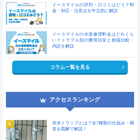
イースマイルの評判・口コミはどう？料
金・対応・注意点を中立的に解説
イースマイルの水道修理料金はどれくら
い？トラブル別の費用目安と相場比較・
内訳を解説
コラム一覧を見る
アクセスランキング
排水トラップとは？全7種類の仕組み・構
1
造を図解で解説！