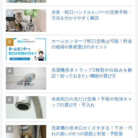
水道・蛇口ハンドルレバーの交換手順・
2
方法を分かりやすく解説
ホームセンターで蛇口交換は可能！料金
3
の相場や業者選びのポイント
洗濯機排水トラップ2種類や仕組みを解
4
説！知っておきたい機能や選び方
水道蛇口の先だけ交換！手順や泡沫キャ
5
ップの選び方・手入れ
洗濯機の排水口がくさすぎる！下水・汚
6
れの臭いの5つの原因と対策・予防策