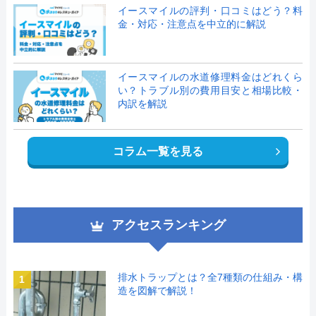
イースマイルの評判・口コミはどう？料
金・対応・注意点を中立的に解説
イースマイルの水道修理料金はどれくら
い？トラブル別の費用目安と相場比較・
内訳を解説
コラム一覧を見る
アクセスランキング
排水トラップとは？全7種類の仕組み・構
1
造を図解で解説！