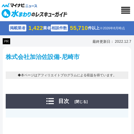
1,422
55,710
掲載業者
業者
相談件数
件以上
※2026年8月時点
PR
最終更新日： 2022.12.7
株式会社加治佐設備-尼崎市
◆本ページはアフィリエイトプログラムによる収益を得ています。
目次
[閉じる]