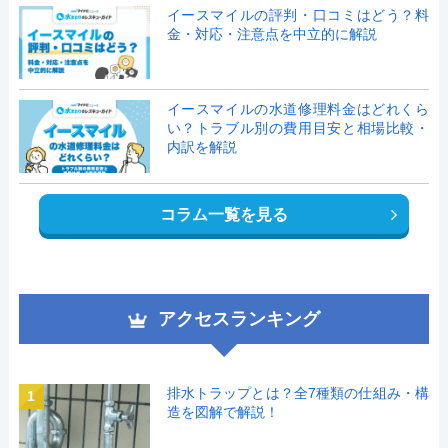
イースマイルの評判・口コミはどう？料
金・対応・注意点を中立的に解説
イースマイルの水道修理料金はどれくら
い？トラブル別の費用目安と相場比較・
内訳を解説
コラム一覧を見る
アクセスランキング
排水トラップとは？全7種類の仕組み・構
1
造を図解で解説！