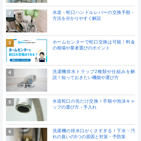
水道・蛇口ハンドルレバーの交換手順・
2
方法を分かりやすく解説
ホームセンターで蛇口交換は可能！料金
3
の相場や業者選びのポイント
洗濯機排水トラップ2種類や仕組みを解
4
説！知っておきたい機能や選び方
水道蛇口の先だけ交換！手順や泡沫キャ
5
ップの選び方・手入れ
洗濯機の排水口がくさすぎる！下水・汚
6
れの臭いの5つの原因と対策・予防策