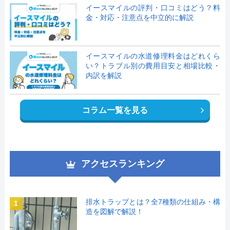
イースマイルの評判・口コミはどう？料
金・対応・注意点を中立的に解説
イースマイルの水道修理料金はどれくら
い？トラブル別の費用目安と相場比較・
内訳を解説
コラム一覧を見る
アクセスランキング
排水トラップとは？全7種類の仕組み・構
1
造を図解で解説！