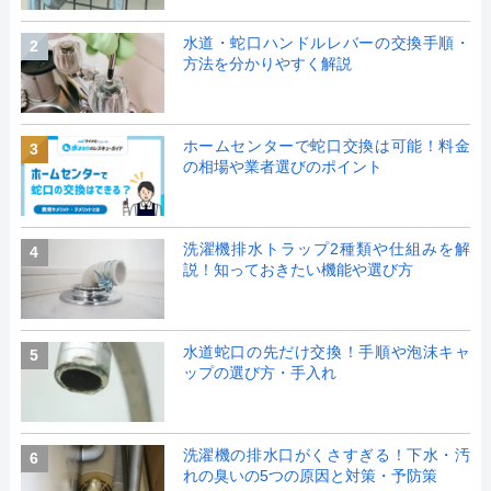
水道・蛇口ハンドルレバーの交換手順・
2
方法を分かりやすく解説
ホームセンターで蛇口交換は可能！料金
3
の相場や業者選びのポイント
洗濯機排水トラップ2種類や仕組みを解
4
説！知っておきたい機能や選び方
水道蛇口の先だけ交換！手順や泡沫キャ
5
ップの選び方・手入れ
洗濯機の排水口がくさすぎる！下水・汚
6
れの臭いの5つの原因と対策・予防策