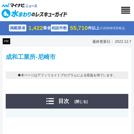
1,422
55,710
掲載業者
業者
相談件数
件以上
※2026年8月時点
PR
最終更新日： 2022.12.7
成和工業所-尼崎市
◆本ページはアフィリエイトプログラムによる収益を得ています。
目次
[閉じる]