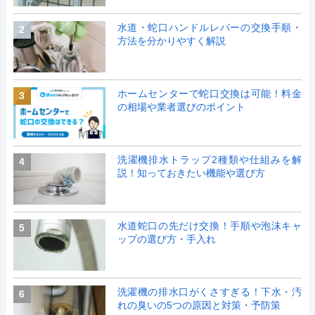
水道・蛇口ハンドルレバーの交換手順・
2
方法を分かりやすく解説
ホームセンターで蛇口交換は可能！料金
3
の相場や業者選びのポイント
洗濯機排水トラップ2種類や仕組みを解
4
説！知っておきたい機能や選び方
水道蛇口の先だけ交換！手順や泡沫キャ
5
ップの選び方・手入れ
洗濯機の排水口がくさすぎる！下水・汚
6
れの臭いの5つの原因と対策・予防策