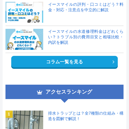
イースマイルの評判・口コミはどう？料
金・対応・注意点を中立的に解説
イースマイルの水道修理料金はどれくら
い？トラブル別の費用目安と相場比較・
内訳を解説
コラム一覧を見る
アクセスランキング
排水トラップとは？全7種類の仕組み・構
1
造を図解で解説！