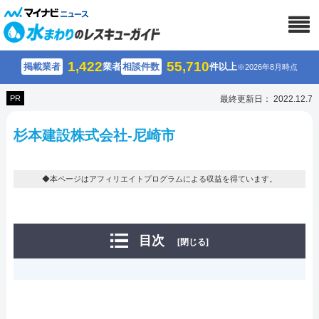
1,422
55,710
掲載業者
業者
相談件数
件以上
※2026年8月時点
PR
最終更新日： 2022.12.7
杉本建設株式会社-尼崎市
◆本ページはアフィリエイトプログラムによる収益を得ています。
目次
[閉じる]