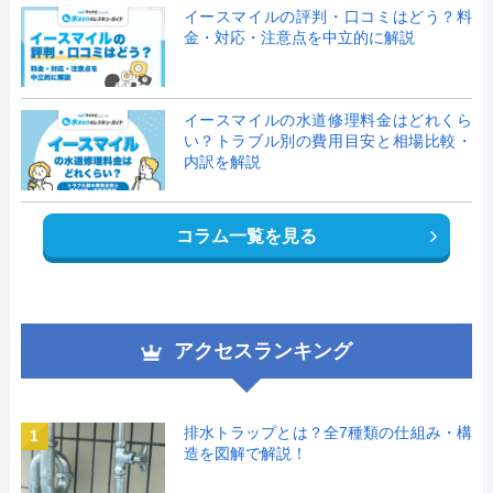
イースマイルの評判・口コミはどう？料
金・対応・注意点を中立的に解説
イースマイルの水道修理料金はどれくら
い？トラブル別の費用目安と相場比較・
内訳を解説
コラム一覧を見る
アクセスランキング
排水トラップとは？全7種類の仕組み・構
1
造を図解で解説！