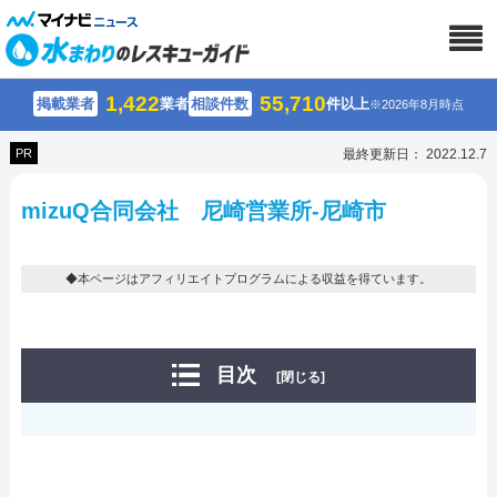
1,422
55,710
掲載業者
業者
相談件数
件以上
※2026年8月時点
PR
最終更新日： 2022.12.7
mizuQ合同会社 尼崎営業所-尼崎市
◆本ページはアフィリエイトプログラムによる収益を得ています。
目次
[閉じる]