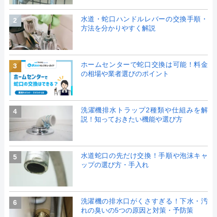
水道・蛇口ハンドルレバーの交換手順・
2
方法を分かりやすく解説
ホームセンターで蛇口交換は可能！料金
3
の相場や業者選びのポイント
洗濯機排水トラップ2種類や仕組みを解
4
説！知っておきたい機能や選び方
水道蛇口の先だけ交換！手順や泡沫キャ
5
ップの選び方・手入れ
洗濯機の排水口がくさすぎる！下水・汚
6
れの臭いの5つの原因と対策・予防策