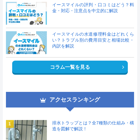
イースマイルの評判・口コミはどう？料
金・対応・注意点を中立的に解説
イースマイルの水道修理料金はどれくら
い？トラブル別の費用目安と相場比較・
内訳を解説
コラム一覧を見る
アクセスランキング
排水トラップとは？全7種類の仕組み・構
1
造を図解で解説！