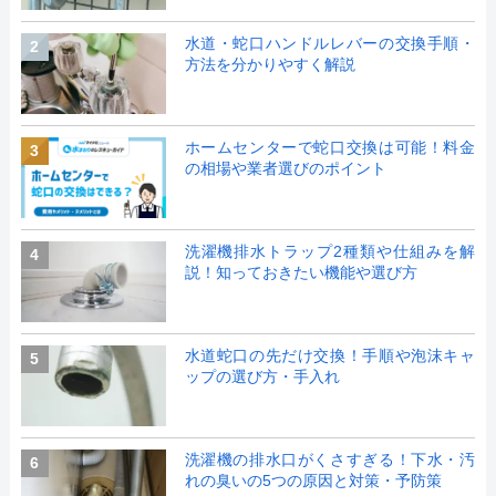
水道・蛇口ハンドルレバーの交換手順・
2
方法を分かりやすく解説
ホームセンターで蛇口交換は可能！料金
3
の相場や業者選びのポイント
洗濯機排水トラップ2種類や仕組みを解
4
説！知っておきたい機能や選び方
水道蛇口の先だけ交換！手順や泡沫キャ
5
ップの選び方・手入れ
洗濯機の排水口がくさすぎる！下水・汚
6
れの臭いの5つの原因と対策・予防策