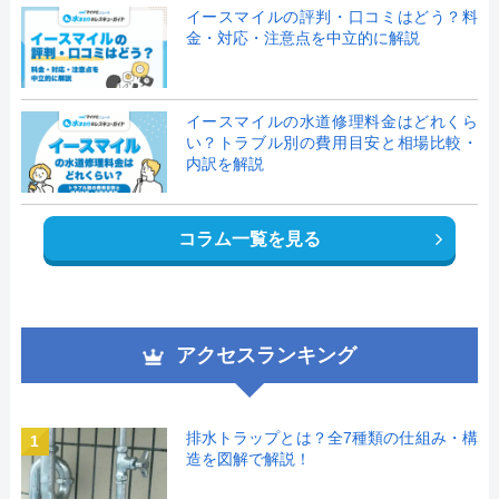
イースマイルの評判・口コミはどう？料
金・対応・注意点を中立的に解説
イースマイルの水道修理料金はどれくら
い？トラブル別の費用目安と相場比較・
内訳を解説
コラム一覧を見る
アクセスランキング
排水トラップとは？全7種類の仕組み・構
1
造を図解で解説！