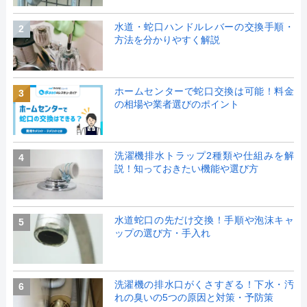
水道・蛇口ハンドルレバーの交換手順・
2
方法を分かりやすく解説
ホームセンターで蛇口交換は可能！料金
3
の相場や業者選びのポイント
洗濯機排水トラップ2種類や仕組みを解
4
説！知っておきたい機能や選び方
水道蛇口の先だけ交換！手順や泡沫キャ
5
ップの選び方・手入れ
洗濯機の排水口がくさすぎる！下水・汚
6
れの臭いの5つの原因と対策・予防策