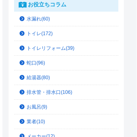
お役立ちコラム
水漏れ(60)
トイレ(172)
トイレリフォーム(39)
蛇口(96)
給湯器(80)
排水管・排水口(106)
お風呂(9)
業者(10)
メーカー(12)