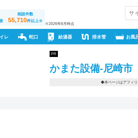
相談件数
55,710
者
件以上
※
※2026年8月時点
イレ
蛇口
給湯器
排水管
お風
PR
かまた設備-尼崎市
◆本ページはアフィリ