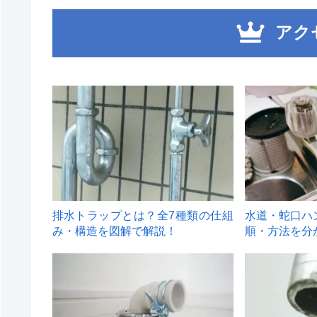
アク
1
2
排水トラップとは？全7種類の仕組
水道・蛇口ハ
み・構造を図解で解説！
順・方法を分
4
5