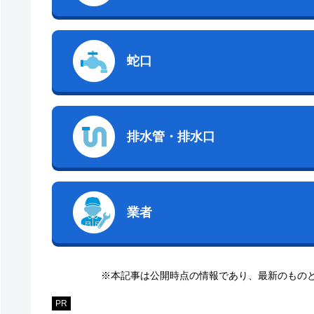
蛇口
排水管・排水口
業者
※本記事は公開時点の情報であり、最新のもの
PR