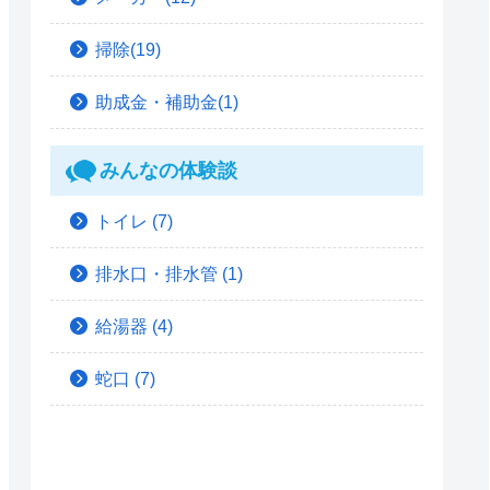
掃除(19)
助成金・補助金(1)
みんなの体験談
トイレ
(7)
排水口・排水管
(1)
給湯器
(4)
蛇口
(7)