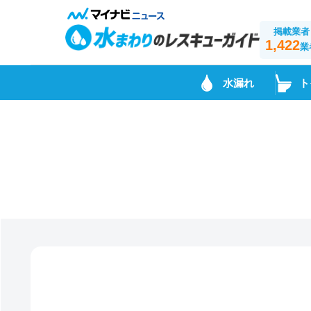
掲載業者
1,422
業
水漏れ
ト