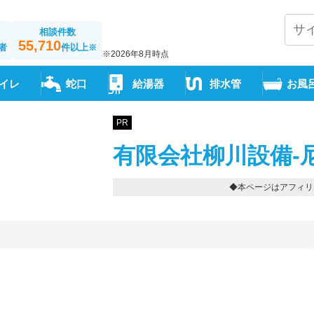
相談件数
55,710
者
件以上
※
※2026年8月時点
イレ
蛇口
給湯器
排水管
お風
PR
有限会社柳川設備-
◆本ページはアフィリ