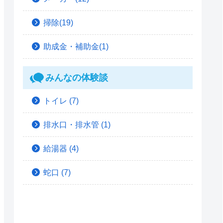
掃除(19)
助成金・補助金(1)
みんなの体験談
トイレ
(7)
排水口・排水管
(1)
給湯器
(4)
蛇口
(7)