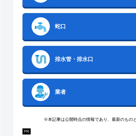
蛇口
排水管・排水口
業者
※本記事は公開時点の情報であり、最新のもの
PR