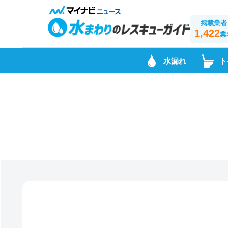
掲載業者
1,422
業
水漏れ
ト