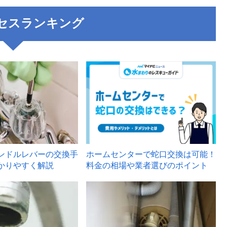
セスランキング
3
ンドルレバーの交換手
ホームセンターで蛇口交換は可能！
かりやすく解説
料金の相場や業者選びのポイント
6