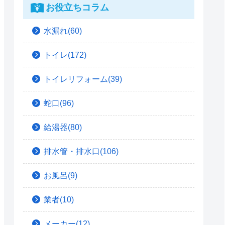
お役立ちコラム
水漏れ(60)
トイレ(172)
トイレリフォーム(39)
蛇口(96)
給湯器(80)
排水管・排水口(106)
お風呂(9)
業者(10)
メーカー(12)