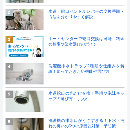
水道・蛇口ハンドルレバーの交換手順・
2
方法を分かりやすく解説
ホームセンターで蛇口交換は可能！料金
3
の相場や業者選びのポイント
洗濯機排水トラップ2種類や仕組みを解
4
説！知っておきたい機能や選び方
水道蛇口の先だけ交換！手順や泡沫キャ
5
ップの選び方・手入れ
洗濯機の排水口がくさすぎる！下水・汚
6
れの臭いの5つの原因と対策・予防策