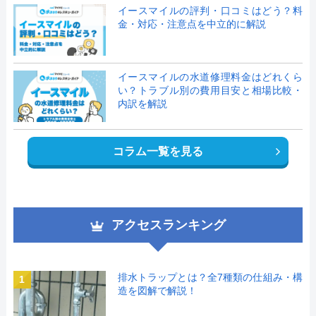
イースマイルの評判・口コミはどう？料
金・対応・注意点を中立的に解説
イースマイルの水道修理料金はどれくら
い？トラブル別の費用目安と相場比較・
内訳を解説
コラム一覧を見る
アクセスランキング
排水トラップとは？全7種類の仕組み・構
1
造を図解で解説！