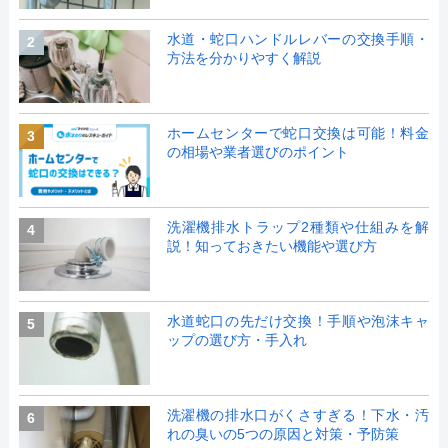
水道・蛇口ハンドルレバーの交換手順・
2
方法を分かりやすく解説
ホームセンターで蛇口交換は可能！料金
3
の相場や業者選びのポイント
洗濯機排水トラップ2種類や仕組みを解
4
説！知っておきたい機能や選び方
水道蛇口の先だけ交換！手順や泡沫キャ
5
ップの選び方・手入れ
洗濯機の排水口がくさすぎる！下水・汚
6
れの臭いの5つの原因と対策・予防策