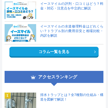
イースマイルの評判・口コミはどう？料
金・対応・注意点を中立的に解説
イースマイルの水道修理料金はどれくら
い？トラブル別の費用目安と相場比較・
内訳を解説
コラム一覧を見る
アクセスランキング
排水トラップとは？全7種類の仕組み・構
1
造を図解で解説！