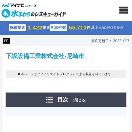
1,422
55,710
掲載業者
業者
相談件数
件以上
※2026年8月時点
PR
最終更新日： 2022.12.7
下坂設備工業株式会社-尼崎市
◆本ページはアフィリエイトプログラムによる収益を得ています。
目次
[閉じる]