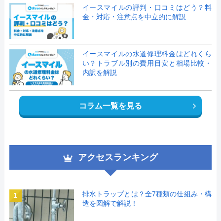
イースマイルの評判・口コミはどう？料
金・対応・注意点を中立的に解説
イースマイルの水道修理料金はどれくら
い？トラブル別の費用目安と相場比較・
内訳を解説
コラム一覧を見る
アクセスランキング
排水トラップとは？全7種類の仕組み・構
1
造を図解で解説！