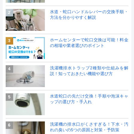
水道・蛇口ハンドルレバーの交換手順・
2
方法を分かりやすく解説
ホームセンターで蛇口交換は可能！料金
3
の相場や業者選びのポイント
洗濯機排水トラップ2種類や仕組みを解
4
説！知っておきたい機能や選び方
水道蛇口の先だけ交換！手順や泡沫キャ
5
ップの選び方・手入れ
洗濯機の排水口がくさすぎる！下水・汚
6
れの臭いの5つの原因と対策・予防策