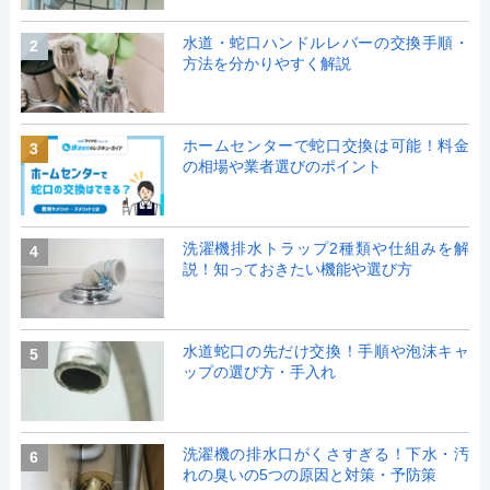
水道・蛇口ハンドルレバーの交換手順・
2
方法を分かりやすく解説
ホームセンターで蛇口交換は可能！料金
3
の相場や業者選びのポイント
洗濯機排水トラップ2種類や仕組みを解
4
説！知っておきたい機能や選び方
水道蛇口の先だけ交換！手順や泡沫キャ
5
ップの選び方・手入れ
洗濯機の排水口がくさすぎる！下水・汚
6
れの臭いの5つの原因と対策・予防策