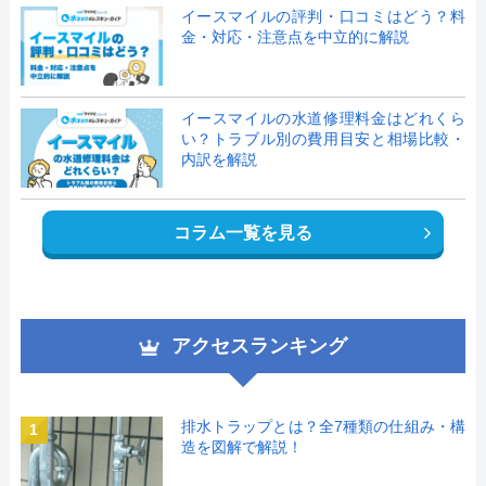
イースマイルの評判・口コミはどう？料
金・対応・注意点を中立的に解説
イースマイルの水道修理料金はどれくら
い？トラブル別の費用目安と相場比較・
内訳を解説
コラム一覧を見る
アクセスランキング
排水トラップとは？全7種類の仕組み・構
1
造を図解で解説！