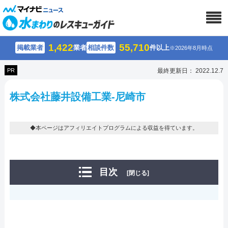
1,422
55,710
掲載業者
業者
相談件数
件以上
※2026年8月時点
PR
最終更新日： 2022.12.7
株式会社藤井設備工業-尼崎市
◆本ページはアフィリエイトプログラムによる収益を得ています。
目次
[閉じる]