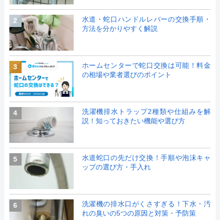
水道・蛇口ハンドルレバーの交換手順・
2
方法を分かりやすく解説
ホームセンターで蛇口交換は可能！料金
3
の相場や業者選びのポイント
洗濯機排水トラップ2種類や仕組みを解
4
説！知っておきたい機能や選び方
水道蛇口の先だけ交換！手順や泡沫キャ
5
ップの選び方・手入れ
洗濯機の排水口がくさすぎる！下水・汚
6
れの臭いの5つの原因と対策・予防策