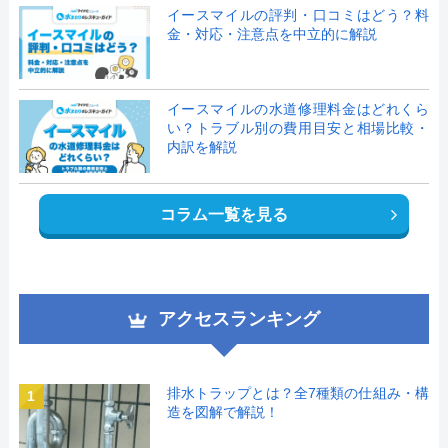
イースマイルの評判・口コミはどう？料
金・対応・注意点を中立的に解説
イースマイルの水道修理料金はどれくら
い？トラブル別の費用目安と相場比較・
内訳を解説
コラム一覧を見る
アクセスランキング
排水トラップとは？全7種類の仕組み・構
1
造を図解で解説！