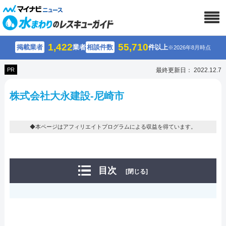
1,422
55,710
掲載業者
業者
相談件数
件以上
※2026年8月時点
PR
最終更新日： 2022.12.7
株式会社大永建設-尼崎市
◆本ページはアフィリエイトプログラムによる収益を得ています。
目次
[閉じる]