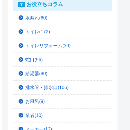
お役立ちコラム
水漏れ(60)
トイレ(172)
トイレリフォーム(39)
蛇口(96)
給湯器(80)
排水管・排水口(106)
お風呂(9)
業者(10)
メーカー(12)