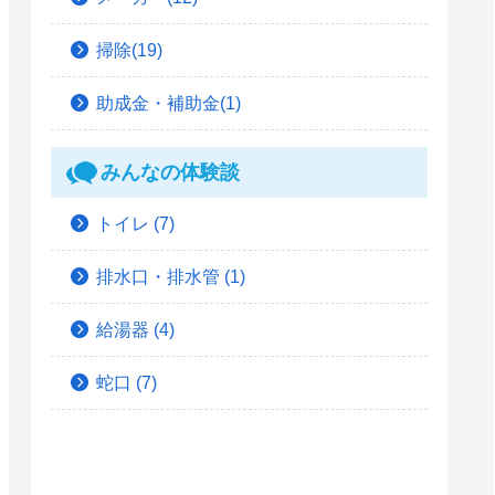
掃除(19)
助成金・補助金(1)
みんなの体験談
トイレ
(7)
排水口・排水管
(1)
給湯器
(4)
蛇口
(7)