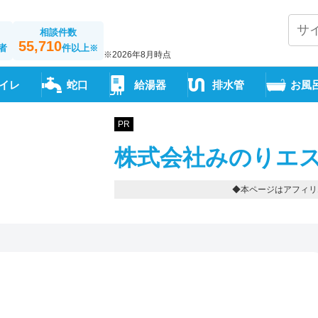
相談件数
55,710
者
件以上
※
※2026年8月時点
イレ
蛇口
給湯器
排水管
お風
PR
株式会社みのりエス
◆本ページはアフィリ