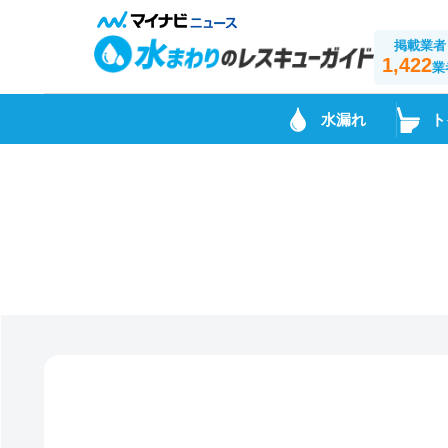
掲載業者
1,422
業
水漏れ
ト