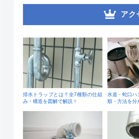
アク
1
2
排水トラップとは？全7種類の仕組
水道・蛇口ハ
み・構造を図解で解説！
順・方法を分
4
5