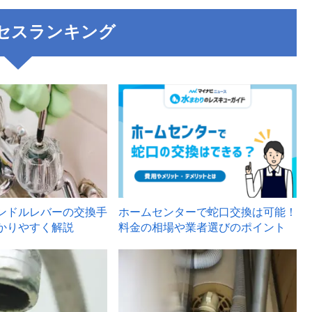
セスランキング
3
ンドルレバーの交換手
ホームセンターで蛇口交換は可能！
かりやすく解説
料金の相場や業者選びのポイント
6