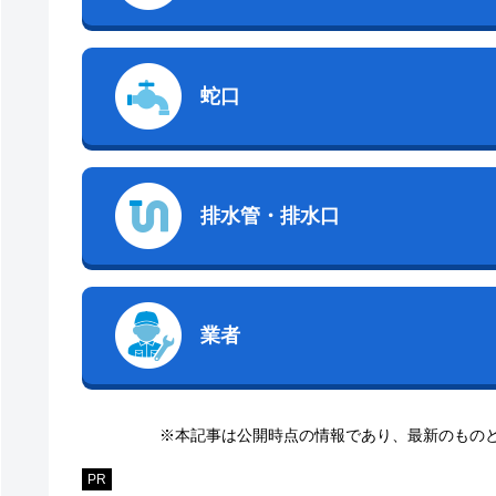
蛇口
排水管・排水口
業者
※本記事は公開時点の情報であり、最新のもの
PR