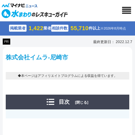
1,422
55,710
掲載業者
業者
相談件数
件以上
※2026年8月時点
PR
最終更新日： 2022.12.7
株式会社イムラ-尼崎市
◆本ページはアフィリエイトプログラムによる収益を得ています。
目次
[閉じる]