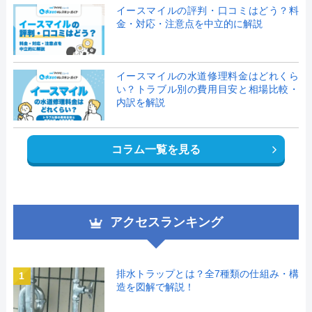
イースマイルの評判・口コミはどう？料
金・対応・注意点を中立的に解説
イースマイルの水道修理料金はどれくら
い？トラブル別の費用目安と相場比較・
内訳を解説
コラム一覧を見る
アクセスランキング
排水トラップとは？全7種類の仕組み・構
1
造を図解で解説！