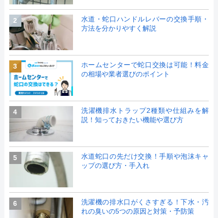
水道・蛇口ハンドルレバーの交換手順・
2
方法を分かりやすく解説
ホームセンターで蛇口交換は可能！料金
3
の相場や業者選びのポイント
洗濯機排水トラップ2種類や仕組みを解
4
説！知っておきたい機能や選び方
水道蛇口の先だけ交換！手順や泡沫キャ
5
ップの選び方・手入れ
洗濯機の排水口がくさすぎる！下水・汚
6
れの臭いの5つの原因と対策・予防策