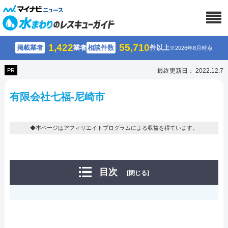
1,422
55,710
掲載業者
業者
相談件数
件以上
※2026年8月時点
PR
最終更新日： 2022.12.7
有限会社七福-尼崎市
◆本ページはアフィリエイトプログラムによる収益を得ています。
目次
[閉じる]