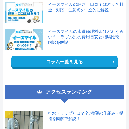
イースマイルの評判・口コミはどう？料
金・対応・注意点を中立的に解説
イースマイルの水道修理料金はどれくら
い？トラブル別の費用目安と相場比較・
内訳を解説
コラム一覧を見る
アクセスランキング
排水トラップとは？全7種類の仕組み・構
1
造を図解で解説！