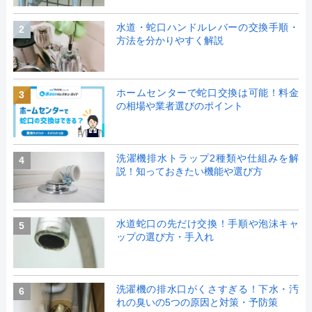
水道・蛇口ハンドルレバーの交換手順・
2
方法を分かりやすく解説
ホームセンターで蛇口交換は可能！料金
3
の相場や業者選びのポイント
洗濯機排水トラップ2種類や仕組みを解
4
説！知っておきたい機能や選び方
水道蛇口の先だけ交換！手順や泡沫キャ
5
ップの選び方・手入れ
洗濯機の排水口がくさすぎる！下水・汚
6
れの臭いの5つの原因と対策・予防策