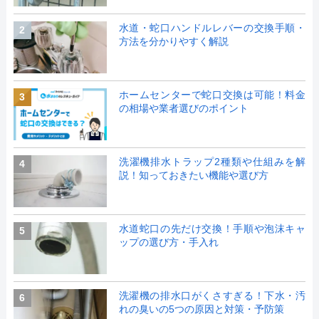
水道・蛇口ハンドルレバーの交換手順・
2
方法を分かりやすく解説
ホームセンターで蛇口交換は可能！料金
3
の相場や業者選びのポイント
洗濯機排水トラップ2種類や仕組みを解
4
説！知っておきたい機能や選び方
水道蛇口の先だけ交換！手順や泡沫キャ
5
ップの選び方・手入れ
洗濯機の排水口がくさすぎる！下水・汚
6
れの臭いの5つの原因と対策・予防策