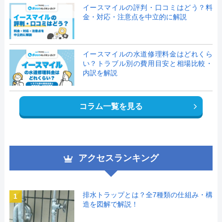
イースマイルの評判・口コミはどう？料
金・対応・注意点を中立的に解説
イースマイルの水道修理料金はどれくら
い？トラブル別の費用目安と相場比較・
内訳を解説
コラム一覧を見る
アクセスランキング
排水トラップとは？全7種類の仕組み・構
1
造を図解で解説！