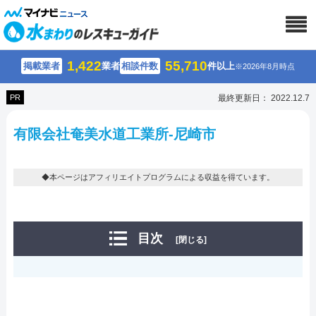
1,422
55,710
掲載業者
業者
相談件数
件以上
※2026年8月時点
PR
最終更新日： 2022.12.7
有限会社奄美水道工業所-尼崎市
◆本ページはアフィリエイトプログラムによる収益を得ています。
目次
[閉じる]