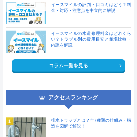
イースマイルの評判・口コミはどう？料
金・対応・注意点を中立的に解説
イースマイルの水道修理料金はどれくら
い？トラブル別の費用目安と相場比較・
内訳を解説
コラム一覧を見る
アクセスランキング
排水トラップとは？全7種類の仕組み・構
1
造を図解で解説！