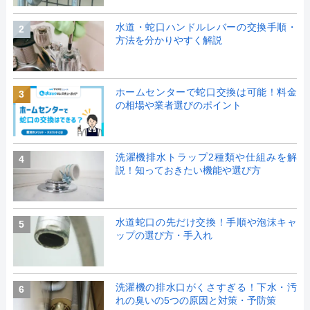
水道・蛇口ハンドルレバーの交換手順・
2
方法を分かりやすく解説
ホームセンターで蛇口交換は可能！料金
3
の相場や業者選びのポイント
洗濯機排水トラップ2種類や仕組みを解
4
説！知っておきたい機能や選び方
水道蛇口の先だけ交換！手順や泡沫キャ
5
ップの選び方・手入れ
洗濯機の排水口がくさすぎる！下水・汚
6
れの臭いの5つの原因と対策・予防策