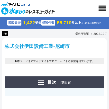
1,422
55,710
掲載業者
業者
相談件数
件以上
※2026年8月時点
PR
最終更新日： 2022.12.7
株式会社伊田設備工業-尼崎市
◆本ページはアフィリエイトプログラムによる収益を得ています。
目次
[閉じる]