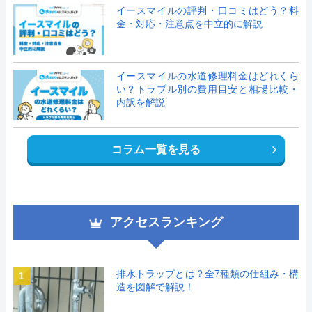
イースマイルの評判・口コミはどう？料
金・対応・注意点を中立的に解説
イースマイルの水道修理料金はどれくら
い？トラブル別の費用目安と相場比較・
内訳を解説
コラム一覧を見る
アクセスランキング
排水トラップとは？全7種類の仕組み・構
1
造を図解で解説！