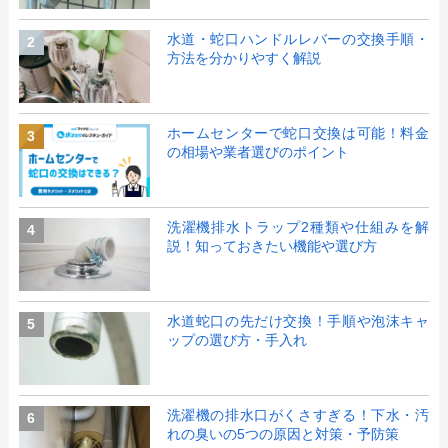
水道・蛇口ハンドルレバーの交換手順・
2
方法を分かりやすく解説
ホームセンターで蛇口交換は可能！料金
3
の相場や業者選びのポイント
洗濯機排水トラップ2種類や仕組みを解
4
説！知っておきたい機能や選び方
水道蛇口の先だけ交換！手順や泡沫キャ
5
ップの選び方・手入れ
洗濯機の排水口がくさすぎる！下水・汚
6
れの臭いの5つの原因と対策・予防策