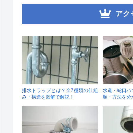
アク
1
2
排水トラップとは？全7種類の仕組
水道・蛇口ハ
み・構造を図解で解説！
順・方法を分
4
5