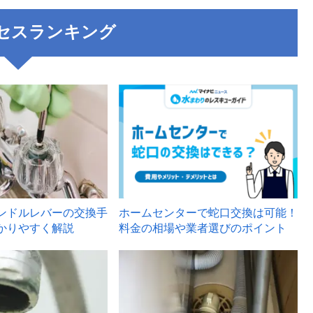
セスランキング
3
ンドルレバーの交換手
ホームセンターで蛇口交換は可能！
かりやすく解説
料金の相場や業者選びのポイント
6