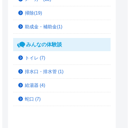
掃除(19)
助成金・補助金(1)
みんなの体験談
トイレ
(7)
排水口・排水管
(1)
給湯器
(4)
蛇口
(7)