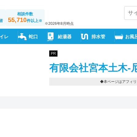
相談件数
55,710
者
件以上
※
※2026年8月時点
イレ
蛇口
給湯器
排水管
お風
PR
有限会社宮本土木-
◆本ページはアフィリ