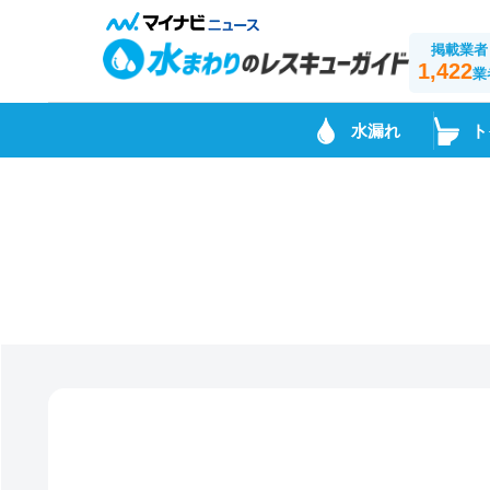
掲載業者
1,422
業
水漏れ
ト