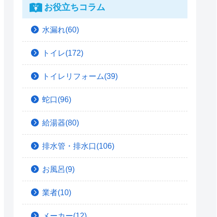
お役立ちコラム
水漏れ(60)
トイレ(172)
トイレリフォーム(39)
蛇口(96)
給湯器(80)
排水管・排水口(106)
お風呂(9)
業者(10)
メーカー(12)