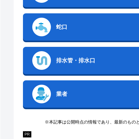
蛇口
排水管・排水口
業者
※本記事は公開時点の情報であり、最新のもの
PR