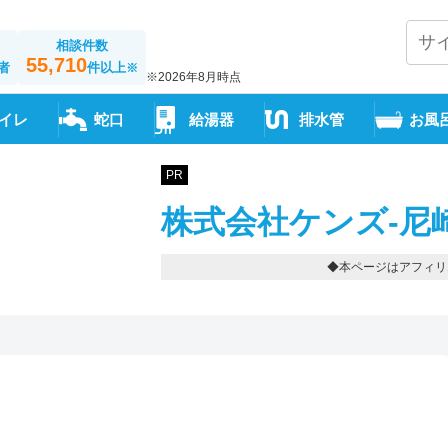
相談件数
55,710
者
件以上
※
※2026年8月時点
イレ
蛇口
給湯器
排水管
お風
PR
株式会社ケンズ-尼
◆本ページはアフィリ