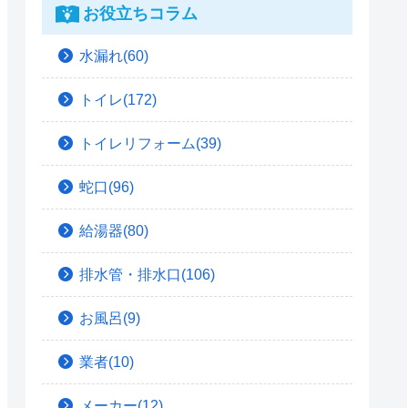
お役立ちコラム
水漏れ(60)
トイレ(172)
トイレリフォーム(39)
蛇口(96)
給湯器(80)
排水管・排水口(106)
お風呂(9)
業者(10)
メーカー(12)