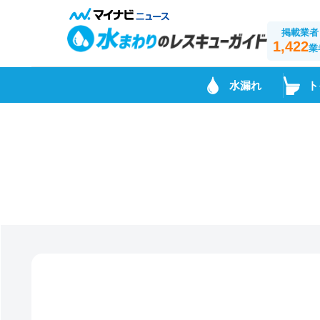
掲載業者
1,422
業
水漏れ
ト