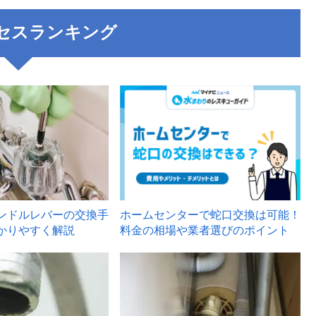
セスランキング
3
ンドルレバーの交換手
ホームセンターで蛇口交換は可能！
かりやすく解説
料金の相場や業者選びのポイント
6