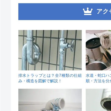
アク
1
2
排水トラップとは？全7種類の仕組
水道・蛇口ハ
み・構造を図解で解説！
順・方法を分
4
5