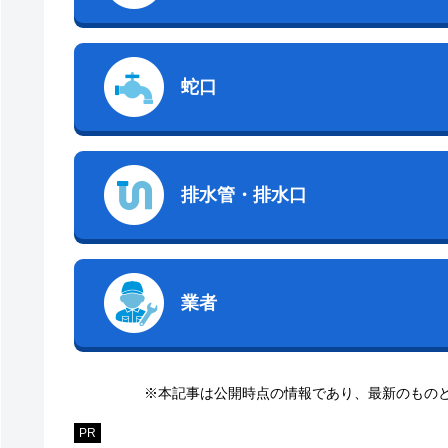
蛇口
排水管・排水口
業者
※本記事は公開時点の情報であり、最新のもの
PR