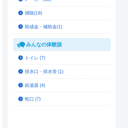
掃除(19)
助成金・補助金(1)
みんなの体験談
トイレ
(7)
排水口・排水管
(1)
給湯器
(4)
蛇口
(7)