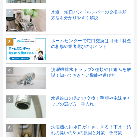
水道・蛇口ハンドルレバーの交換手順・
2
方法を分かりやすく解説
ホームセンターで蛇口交換は可能！料金
3
の相場や業者選びのポイント
洗濯機排水トラップ2種類や仕組みを解
4
説！知っておきたい機能や選び方
水道蛇口の先だけ交換！手順や泡沫キャ
5
ップの選び方・手入れ
洗濯機の排水口がくさすぎる！下水・汚
6
れの臭いの5つの原因と対策・予防策