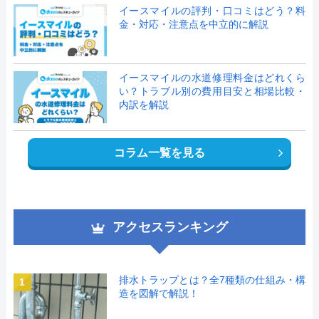
イースマイルの評判・口コミはどう？料
金・対応・注意点を中立的に解説
イースマイルの水道修理料金はどれくら
い？トラブル別の費用目安と相場比較・
内訳を解説
コラム一覧を見る
アクセスランキング
排水トラップとは？全7種類の仕組み・構
1
造を図解で解説！