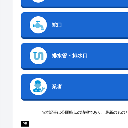
蛇口
排水管・排水口
業者
※本記事は公開時点の情報であり、最新のもの
PR