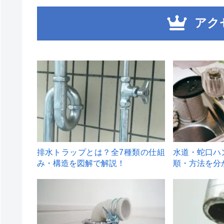
アク
1
2
排水トラップとは？全7種類の仕組
水道・蛇口ハ
み・構造を図解で解説！
順・方法を分
4
5