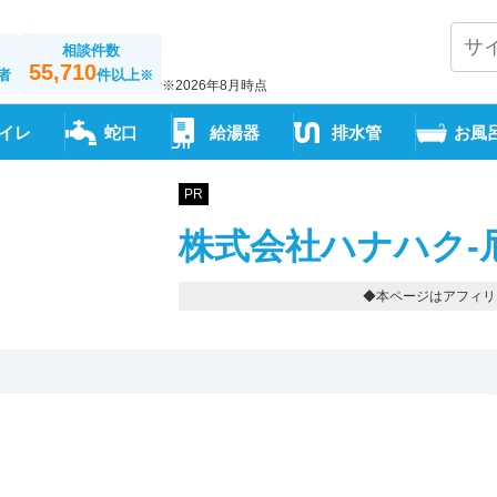
相談件数
55,710
者
件以上
※
※2026年8月時点
イレ
蛇口
給湯器
排水管
お風
PR
株式会社ハナハク-
◆本ページはアフィリ