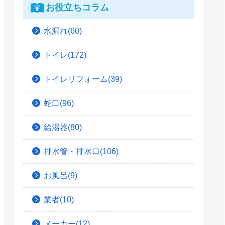
お役立ちコラム
水漏れ(60)
トイレ(172)
トイレリフォーム(39)
蛇口(96)
給湯器(80)
排水管・排水口(106)
お風呂(9)
業者(10)
メーカー(12)