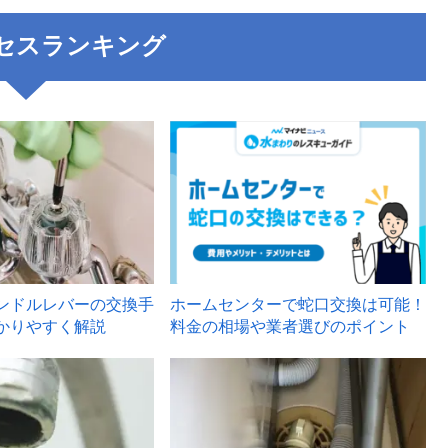
セスランキング
3
ンドルレバーの交換手
ホームセンターで蛇口交換は可能！
かりやすく解説
料金の相場や業者選びのポイント
6