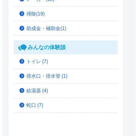
掃除(19)
助成金・補助金(1)
みんなの体験談
トイレ
(7)
排水口・排水管
(1)
給湯器
(4)
蛇口
(7)