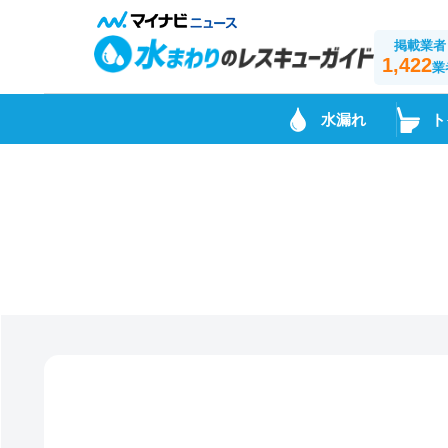
掲載業者
1,422
業
水漏れ
ト