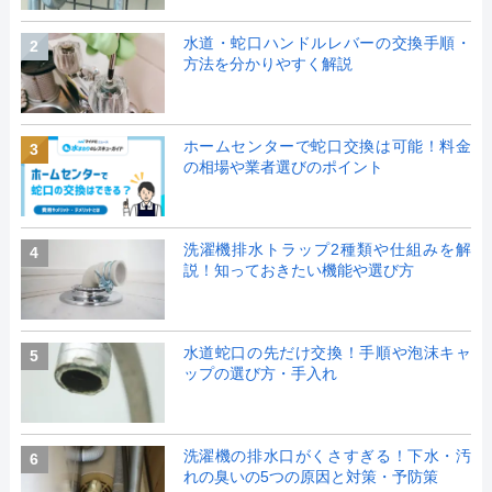
水道・蛇口ハンドルレバーの交換手順・
2
方法を分かりやすく解説
ホームセンターで蛇口交換は可能！料金
3
の相場や業者選びのポイント
洗濯機排水トラップ2種類や仕組みを解
4
説！知っておきたい機能や選び方
水道蛇口の先だけ交換！手順や泡沫キャ
5
ップの選び方・手入れ
洗濯機の排水口がくさすぎる！下水・汚
6
れの臭いの5つの原因と対策・予防策