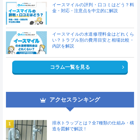
イースマイルの評判・口コミはどう？料
金・対応・注意点を中立的に解説
イースマイルの水道修理料金はどれくら
い？トラブル別の費用目安と相場比較・
内訳を解説
コラム一覧を見る
アクセスランキング
排水トラップとは？全7種類の仕組み・構
1
造を図解で解説！