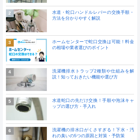
水道・蛇口ハンドルレバーの交換手順・
2
方法を分かりやすく解説
ホームセンターで蛇口交換は可能！料金
3
の相場や業者選びのポイント
洗濯機排水トラップ2種類や仕組みを解
4
説！知っておきたい機能や選び方
水道蛇口の先だけ交換！手順や泡沫キャ
5
ップの選び方・手入れ
洗濯機の排水口がくさすぎる！下水・汚
6
れの臭いの5つの原因と対策・予防策