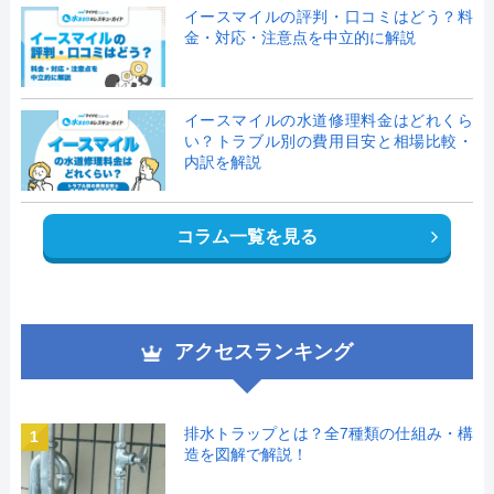
イースマイルの評判・口コミはどう？料
金・対応・注意点を中立的に解説
イースマイルの水道修理料金はどれくら
い？トラブル別の費用目安と相場比較・
内訳を解説
コラム一覧を見る
アクセスランキング
排水トラップとは？全7種類の仕組み・構
1
造を図解で解説！