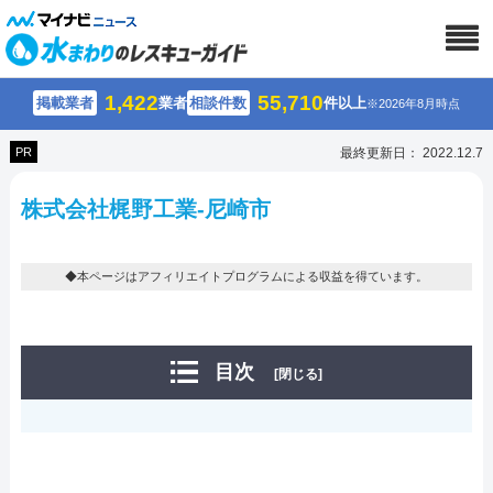
1,422
55,710
掲載業者
業者
相談件数
件以上
※2026年8月時点
PR
最終更新日： 2022.12.7
株式会社梶野工業-尼崎市
◆本ページはアフィリエイトプログラムによる収益を得ています。
目次
[閉じる]