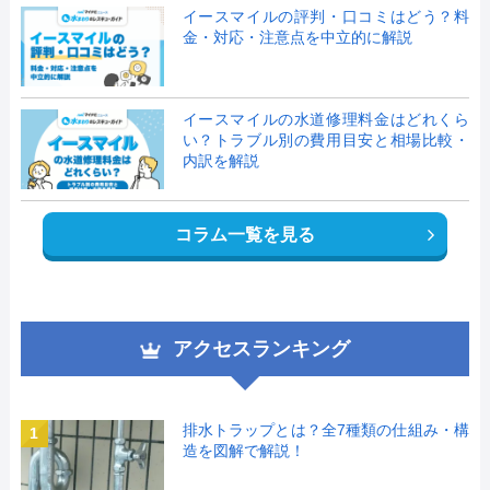
イースマイルの評判・口コミはどう？料
金・対応・注意点を中立的に解説
イースマイルの水道修理料金はどれくら
い？トラブル別の費用目安と相場比較・
内訳を解説
コラム一覧を見る
アクセスランキング
排水トラップとは？全7種類の仕組み・構
1
造を図解で解説！