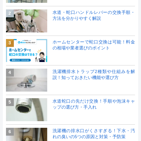
水道・蛇口ハンドルレバーの交換手順・
2
方法を分かりやすく解説
ホームセンターで蛇口交換は可能！料金
3
の相場や業者選びのポイント
洗濯機排水トラップ2種類や仕組みを解
4
説！知っておきたい機能や選び方
水道蛇口の先だけ交換！手順や泡沫キャ
5
ップの選び方・手入れ
洗濯機の排水口がくさすぎる！下水・汚
6
れの臭いの5つの原因と対策・予防策