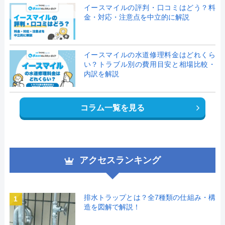
イースマイルの評判・口コミはどう？料
金・対応・注意点を中立的に解説
イースマイルの水道修理料金はどれくら
い？トラブル別の費用目安と相場比較・
内訳を解説
コラム一覧を見る
アクセスランキング
排水トラップとは？全7種類の仕組み・構
1
造を図解で解説！