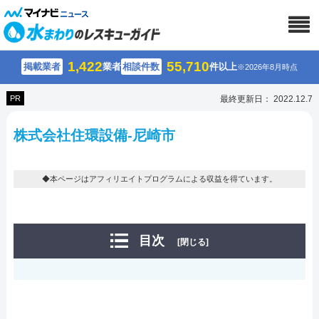
1,422
55,710
掲載業者
業者
相談件数
件以上
※2026年8月時点
PR
最終更新日： 2022.12.7
株式会社住環設備-尼崎市
◆本ページはアフィリエイトプログラムによる収益を得ています。
目次
[閉じる]