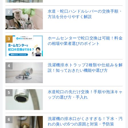
水道・蛇口ハンドルレバーの交換手順・
2
方法を分かりやすく解説
ホームセンターで蛇口交換は可能！料金
3
の相場や業者選びのポイント
洗濯機排水トラップ2種類や仕組みを解
4
説！知っておきたい機能や選び方
水道蛇口の先だけ交換！手順や泡沫キャ
5
ップの選び方・手入れ
洗濯機の排水口がくさすぎる！下水・汚
6
れの臭いの5つの原因と対策・予防策