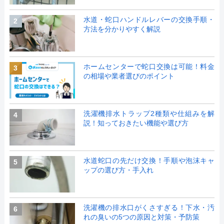
水道・蛇口ハンドルレバーの交換手順・
2
方法を分かりやすく解説
ホームセンターで蛇口交換は可能！料金
3
の相場や業者選びのポイント
洗濯機排水トラップ2種類や仕組みを解
4
説！知っておきたい機能や選び方
水道蛇口の先だけ交換！手順や泡沫キャ
5
ップの選び方・手入れ
洗濯機の排水口がくさすぎる！下水・汚
6
れの臭いの5つの原因と対策・予防策