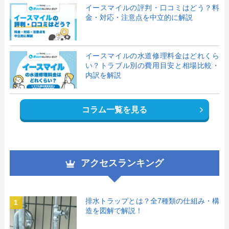
イースマイルの評判・口コミはどう？料
金・対応・注意点を中立的に解説
イースマイルの水道修理料金はどれくら
い？トラブル別の費用目安と相場比較・
内訳を解説
コラム一覧を見る
アクセスランキング
排水トラップとは？全7種類の仕組み・構
1
造を図解で解説！