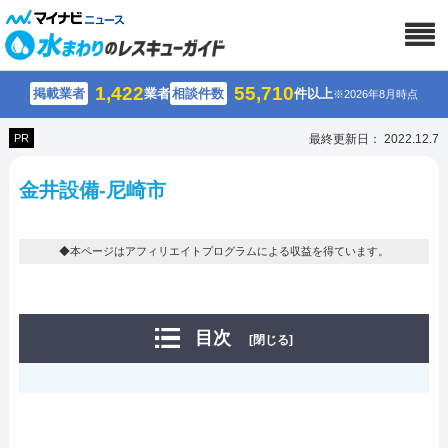
1,422
55,710
掲載業者
業者
相談件数
件以上
※2026年8月時点
PR
最終更新日： 2022.12.7
金井設備-尼崎市
◆本ページはアフィリエイトプログラムによる収益を得ています。
目次
[閉じる]