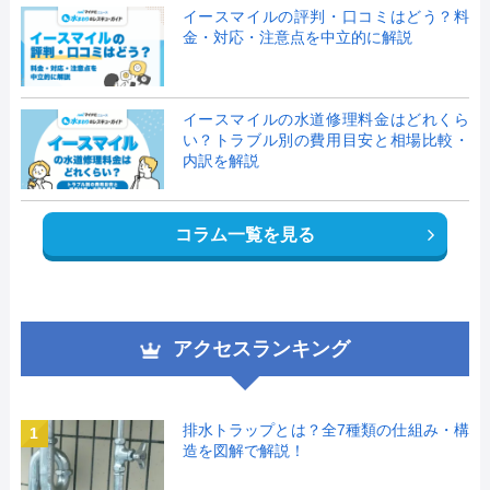
イースマイルの評判・口コミはどう？料
金・対応・注意点を中立的に解説
イースマイルの水道修理料金はどれくら
い？トラブル別の費用目安と相場比較・
内訳を解説
コラム一覧を見る
アクセスランキング
排水トラップとは？全7種類の仕組み・構
1
造を図解で解説！