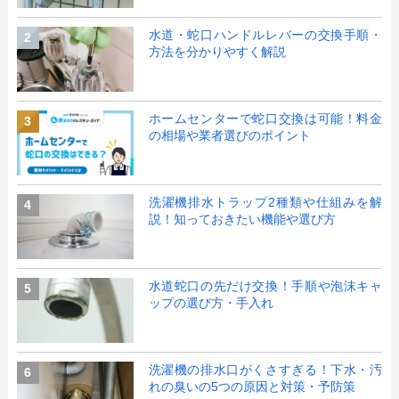
水道・蛇口ハンドルレバーの交換手順・
2
方法を分かりやすく解説
ホームセンターで蛇口交換は可能！料金
3
の相場や業者選びのポイント
洗濯機排水トラップ2種類や仕組みを解
4
説！知っておきたい機能や選び方
水道蛇口の先だけ交換！手順や泡沫キャ
5
ップの選び方・手入れ
洗濯機の排水口がくさすぎる！下水・汚
6
れの臭いの5つの原因と対策・予防策