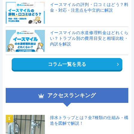
イースマイルの評判・口コミはどう？料
金・対応・注意点を中立的に解説
イースマイルの水道修理料金はどれくら
い？トラブル別の費用目安と相場比較・
内訳を解説
コラム一覧を見る
アクセスランキング
排水トラップとは？全7種類の仕組み・構
1
造を図解で解説！