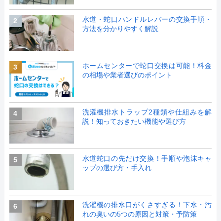
水道・蛇口ハンドルレバーの交換手順・
2
方法を分かりやすく解説
ホームセンターで蛇口交換は可能！料金
3
の相場や業者選びのポイント
洗濯機排水トラップ2種類や仕組みを解
4
説！知っておきたい機能や選び方
水道蛇口の先だけ交換！手順や泡沫キャ
5
ップの選び方・手入れ
洗濯機の排水口がくさすぎる！下水・汚
6
れの臭いの5つの原因と対策・予防策