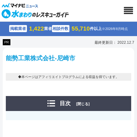
1,422
55,710
掲載業者
業者
相談件数
件以上
※2026年8月時点
PR
最終更新日： 2022.12.7
能勢工業株式会社-尼崎市
◆本ページはアフィリエイトプログラムによる収益を得ています。
目次
[閉じる]