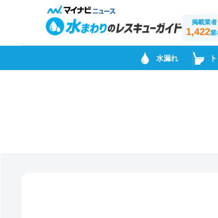
掲載業者
1,422
業
水漏れ
ト