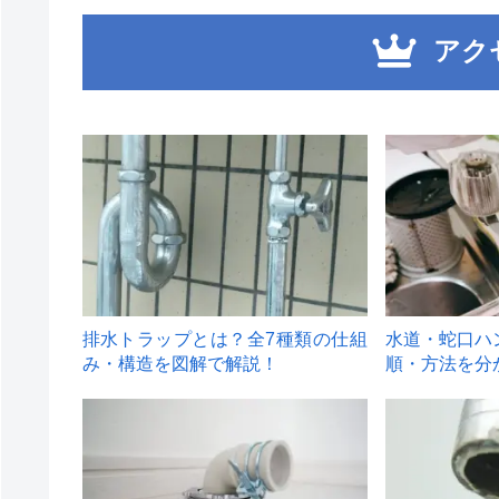
アク
1
2
排水トラップとは？全7種類の仕組
水道・蛇口ハ
み・構造を図解で解説！
順・方法を分
4
5