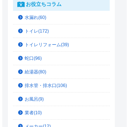
お役立ちコラム
水漏れ(60)
トイレ(172)
トイレリフォーム(39)
蛇口(96)
給湯器(80)
排水管・排水口(106)
お風呂(9)
業者(10)
メーカー(12)