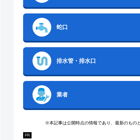
蛇口
排水管・排水口
業者
※本記事は公開時点の情報であり、最新のもの
PR