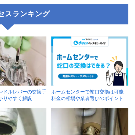
セスランキング
3
ンドルレバーの交換手
ホームセンターで蛇口交換は可能！
かりやすく解説
料金の相場や業者選びのポイント
6