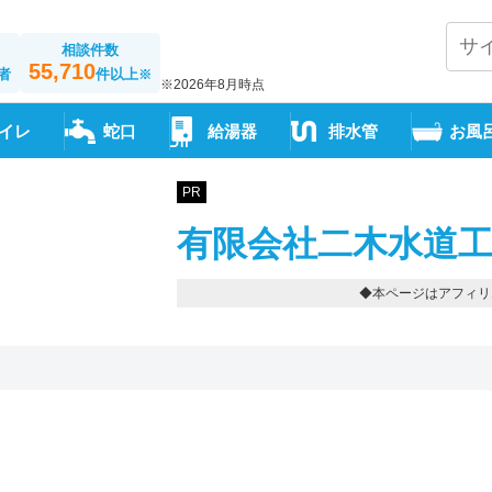
相談件数
55,710
者
件以上
※
※2026年8月時点
イレ
蛇口
給湯器
排水管
お風
PR
有限会社二木水道工
◆本ページはアフィリ