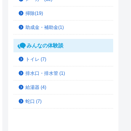
掃除(19)
助成金・補助金(1)
みんなの体験談
トイレ
(7)
排水口・排水管
(1)
給湯器
(4)
蛇口
(7)