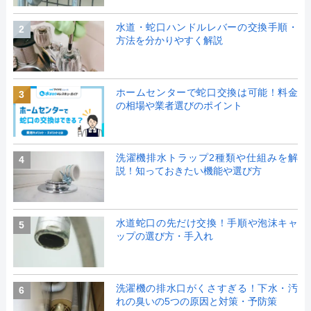
水道・蛇口ハンドルレバーの交換手順・
2
方法を分かりやすく解説
ホームセンターで蛇口交換は可能！料金
3
の相場や業者選びのポイント
洗濯機排水トラップ2種類や仕組みを解
4
説！知っておきたい機能や選び方
水道蛇口の先だけ交換！手順や泡沫キャ
5
ップの選び方・手入れ
洗濯機の排水口がくさすぎる！下水・汚
6
れの臭いの5つの原因と対策・予防策