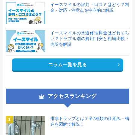
イースマイルの評判・口コミはどう？料
金・対応・注意点を中立的に解説
イースマイルの水道修理料金はどれくら
い？トラブル別の費用目安と相場比較・
内訳を解説
コラム一覧を見る
アクセスランキング
排水トラップとは？全7種類の仕組み・構
1
造を図解で解説！