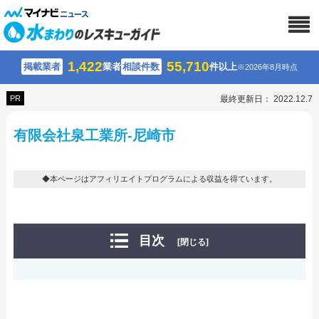
1,422
55,710
掲載業者
業者
相談件数
件以上
※2026年8月時点
PR
最終更新日： 2022.12.7
有限会社泉工業所-尼崎市
◆本ページはアフィリエイトプログラムによる収益を得ています。
目次
[閉じる]