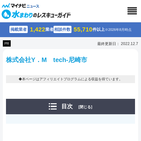
1,422
55,710
掲載業者
業者
相談件数
件以上
※2026年8月時点
PR
最終更新日： 2022.12.7
株式会社Y．M tech-尼崎市
◆本ページはアフィリエイトプログラムによる収益を得ています。
目次
[閉じる]