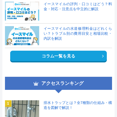
イースマイルの評判・口コミはどう？料
金・対応・注意点を中立的に解説
イースマイルの水道修理料金はどれくら
い？トラブル別の費用目安と相場比較・
内訳を解説
コラム一覧を見る
アクセスランキング
排水トラップとは？全7種類の仕組み・構
1
造を図解で解説！