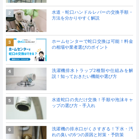
水道・蛇口ハンドルレバーの交換手順・
2
方法を分かりやすく解説
ホームセンターで蛇口交換は可能！料金
3
の相場や業者選びのポイント
洗濯機排水トラップ2種類や仕組みを解
4
説！知っておきたい機能や選び方
水道蛇口の先だけ交換！手順や泡沫キャ
5
ップの選び方・手入れ
洗濯機の排水口がくさすぎる！下水・汚
6
れの臭いの5つの原因と対策・予防策