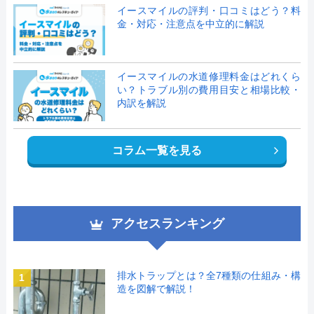
イースマイルの評判・口コミはどう？料
金・対応・注意点を中立的に解説
イースマイルの水道修理料金はどれくら
い？トラブル別の費用目安と相場比較・
内訳を解説
コラム一覧を見る
アクセスランキング
排水トラップとは？全7種類の仕組み・構
1
造を図解で解説！