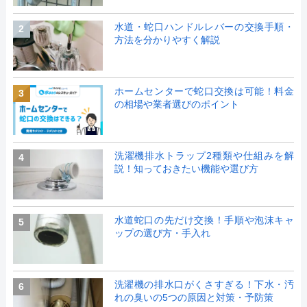
水道・蛇口ハンドルレバーの交換手順・
2
方法を分かりやすく解説
ホームセンターで蛇口交換は可能！料金
3
の相場や業者選びのポイント
洗濯機排水トラップ2種類や仕組みを解
4
説！知っておきたい機能や選び方
水道蛇口の先だけ交換！手順や泡沫キャ
5
ップの選び方・手入れ
洗濯機の排水口がくさすぎる！下水・汚
6
れの臭いの5つの原因と対策・予防策