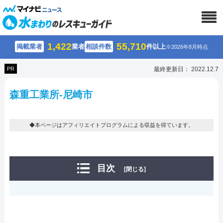
1,422
55,710
掲載業者
業者
相談件数
件以上
※2026年8月時点
PR
最終更新日： 2022.12.7
森重工業所-尼崎市
◆本ページはアフィリエイトプログラムによる収益を得ています。
目次
[閉じる]