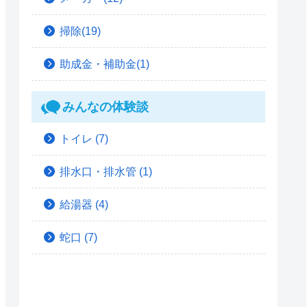
掃除(19)
助成金・補助金(1)
みんなの体験談
トイレ
(7)
排水口・排水管
(1)
給湯器
(4)
蛇口
(7)