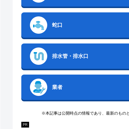
蛇口
排水管・排水口
業者
※本記事は公開時点の情報であり、最新のもの
PR