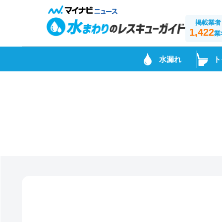
掲載業者
1,422
業
水漏れ
ト