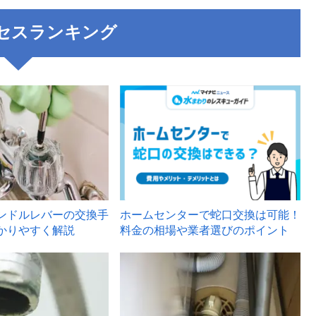
セスランキング
3
ンドルレバーの交換手
ホームセンターで蛇口交換は可能！
かりやすく解説
料金の相場や業者選びのポイント
6