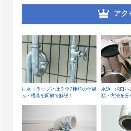
アク
1
2
排水トラップとは？全7種類の仕組
水道・蛇口ハ
み・構造を図解で解説！
順・方法を分
4
5