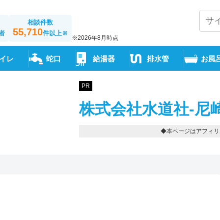
相談件数
55,710
者
件以上
※
※2026年8月時点
イレ
蛇口
給湯器
排水管
お風
PR
株式会社水道社-尼
◆本ページはアフィリ