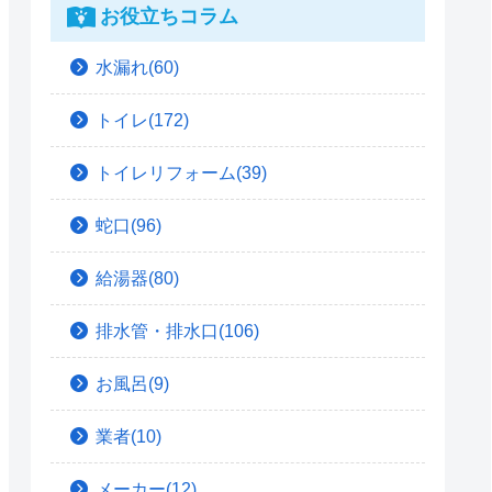
お役立ちコラム
水漏れ(60)
トイレ(172)
トイレリフォーム(39)
蛇口(96)
給湯器(80)
排水管・排水口(106)
お風呂(9)
業者(10)
メーカー(12)