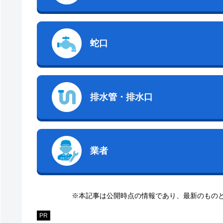
蛇口
排水管・排水口
業者
※本記事は公開時点の情報であり、最新のもの
PR