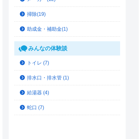
掃除(19)
助成金・補助金(1)
みんなの体験談
トイレ
(7)
排水口・排水管
(1)
給湯器
(4)
蛇口
(7)