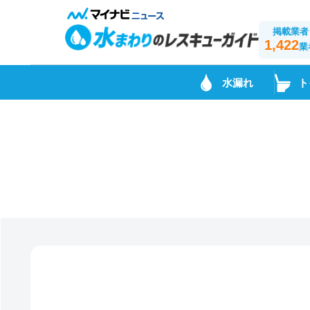
掲載業者
1,422
業
水漏れ
ト