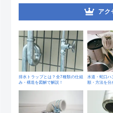
アク
1
2
排水トラップとは？全7種類の仕組
水道・蛇口ハ
み・構造を図解で解説！
順・方法を分
4
5