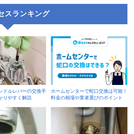
セスランキング
3
ンドルレバーの交換手
ホームセンターで蛇口交換は可能！
かりやすく解説
料金の相場や業者選びのポイント
6