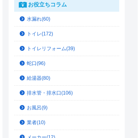
お役立ちコラム
水漏れ(60)
トイレ(172)
トイレリフォーム(39)
蛇口(96)
給湯器(80)
排水管・排水口(106)
お風呂(9)
業者(10)
メーカー(12)