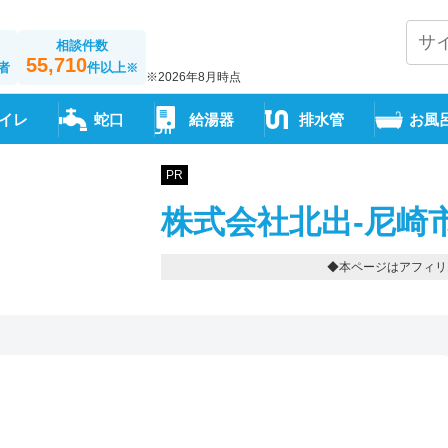
相談件数
55,710
者
件以上
※
※2026年8月時点
イレ
蛇口
給湯器
排水管
お風
PR
株式会社北出-尼崎
◆本ページはアフィリ