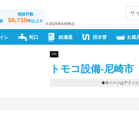
相談件数
55,710
者
件以上
※
※2026年8月時点
イレ
蛇口
給湯器
排水管
お風
PR
トモコ設備-尼崎市
◆本ページはアフィリ