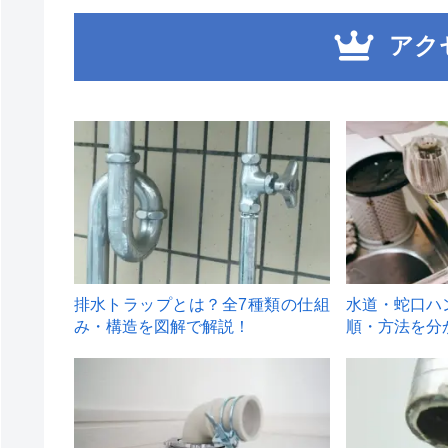
アク
1
2
排水トラップとは？全7種類の仕組
水道・蛇口ハ
み・構造を図解で解説！
順・方法を分
4
5