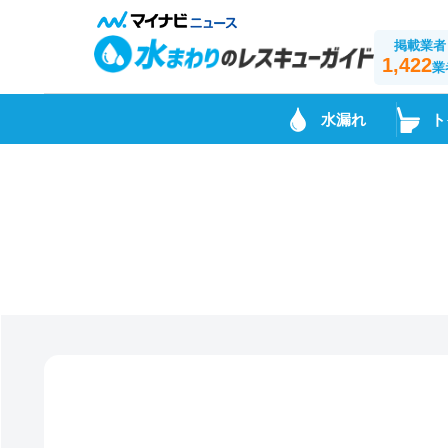
掲載業者
1,422
業
水漏れ
ト