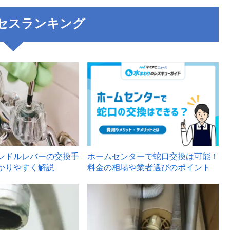
セスランキング
3
ンドルレバーの交換手
ホームセンターで蛇口交換は可能！
かりやすく解説
料金の相場や業者選びのポイント
6