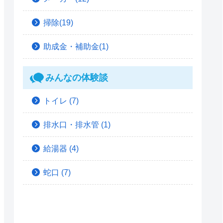
掃除(19)
助成金・補助金(1)
みんなの体験談
トイレ
(7)
排水口・排水管
(1)
給湯器
(4)
蛇口
(7)