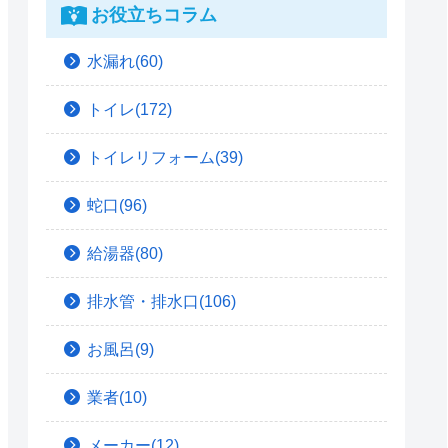
お役立ちコラム
水漏れ(60)
トイレ(172)
トイレリフォーム(39)
蛇口(96)
給湯器(80)
排水管・排水口(106)
お風呂(9)
業者(10)
メーカー(12)