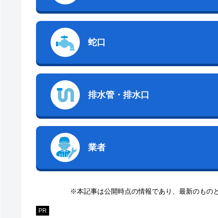
蛇口
排水管・排水口
業者
※本記事は公開時点の情報であり、最新のもの
PR